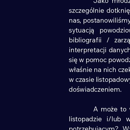
Jako młodzi nauk
szczególnie dotkni
nas, postanowiliśmy
sytuacją powodzi
bibliografii / za
interpretacji dany
się w pomoc powodz
właśnie na nich cze
w czasie listopadowy
doświadczeniem.
A może to właśni
listopadzie i/lub
potrzebującym? W