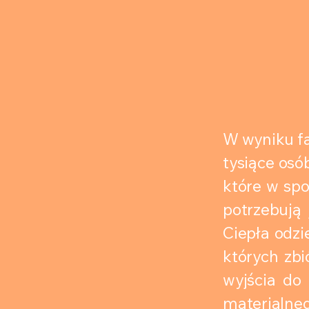
W wyniku fa
tysiące osó
które w spo
potrzebują
Ciepła odzi
których zbi
wyjścia do 
materialneg