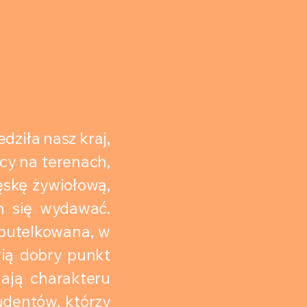
dziła nasz kraj,
ący na terenach,
ęskę żywiołową,
m się wydawać.
 butelkowana, w
wią dobry punkt
mają charakteru
udentów, którzy