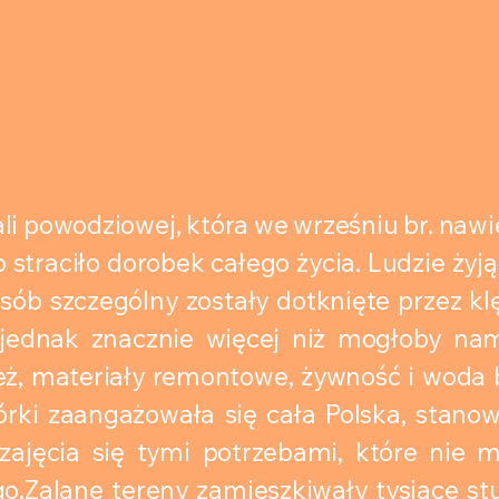
li powodziowej, która we wrześniu br. nawie
b straciło dorobek całego życia. Ludzie żyj
sób szczególny zostały dotknięte przez kl
 jednak znacznie więcej niż mogłoby na
eż, materiały remontowe, żywność i woda
órki zaangażowała się cała Polska, stano
zajęcia się tymi potrzebami, które nie 
o.Zalane tereny zamieszkiwały tysiące st