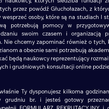
owcy, których siedziba fundacji zlo
ętych przez powódź Głuchołazach, z który
 wesprzeć osoby, które są na studiach I st
ową potrzebują pomocy w przygotowy
rządzaniu swoim czasem i organizacją pr
ch. Nie chcemy zapominać również o tych, 
ianom a obecnie sami potrzebują akademi
kać będą naukowcy reprezentujący rozmait
ch i grudniowych konsultacji online podzie
e Ty dysponujesz kilkoma godzinami
 w grudniu br. i jesteś gotowy przez
ypełnij FORMULARZ REKRUTACYJNY i doł