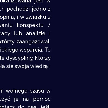
kalizowana jest w
ch pochodzi jedno z
opnia, i w związku z
waniu konspektu /
acy lub analizie i
którzy zaangażowali
ckiego wsparcia. To
e dyscypliny, którzy
lą się swoją wiedzą i
 wolnego czasu w
naczyć je na pomoc
ącz do nas, jeśli