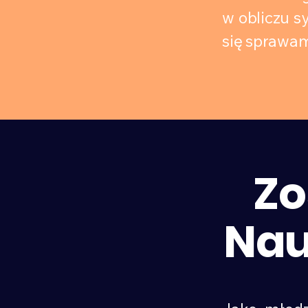
w obliczu sy
się sprawam
Zo
SCIENCE
Nau
CONNECT
FOUNDATION