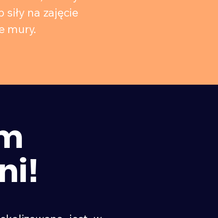
 siły na zajęcie
e mury.
em
ni!