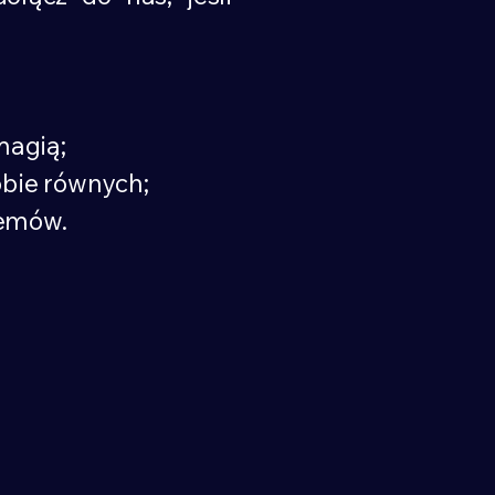
magią;
obie równych;
lemów.