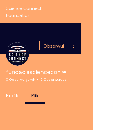
Science Connect
Foundation
Więcej działań
Obserwuj
Administrator
fundacjasciencecon
0 Obserwujących
0 Obserwujesz
Profile
Pliki